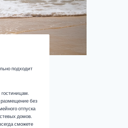
ально подходит
и гостиницам.
е размещение без
мейного отпуска
остевых домов.
всегда сможете