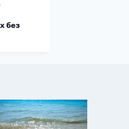
.
х без