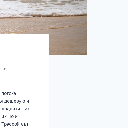
ызе,
 потока
ая дешевую и
 подойти к их
ик, но и
 Трассой 6B1