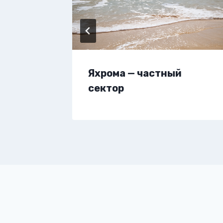
вартиру
Яхрома — частный
сектор