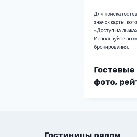
Для поиска госте
значок карты, ко
«Доступ на лыжах
Используйте возм
бронирования.
Гостевые 
фото, рей
Гостиницы рядом