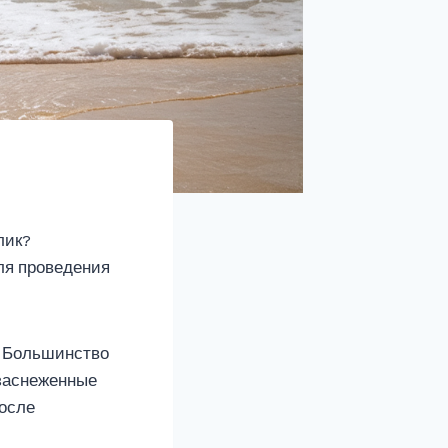
лик?
ля проведения
. Большинство
 заснеженные
после