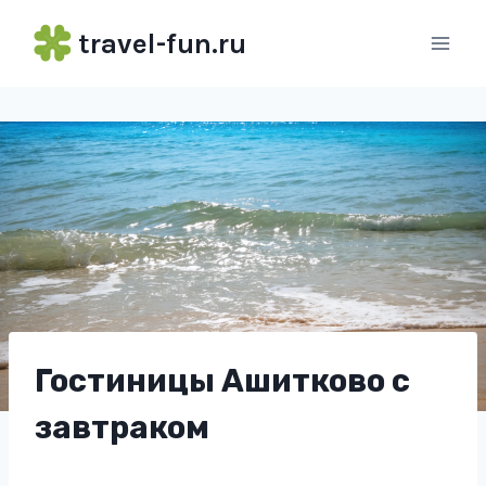
Перейти
travel-fun.ru
к
содержимому
Гостиницы Ашитково с
завтраком