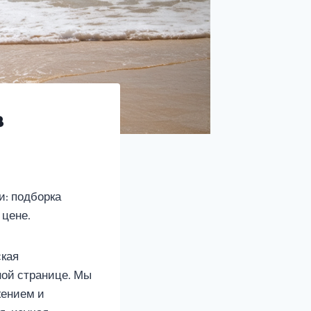
в
и: подборка
 цене.
ская
ной странице. Мы
жением и