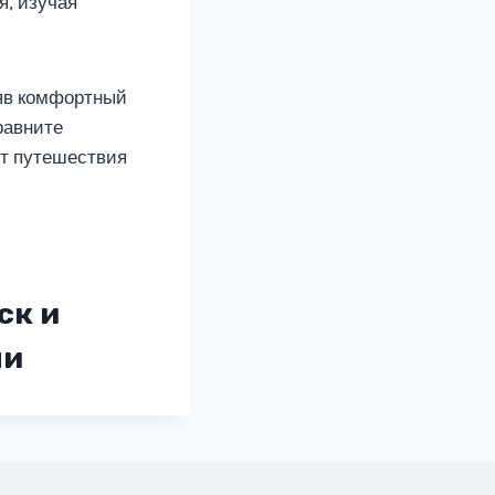
я, изучая
няв комфортный
равните
ут путешествия
ск и
ми