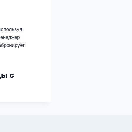
используя
Менеджер
абронирует
цы с