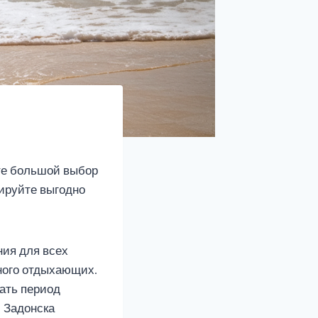
те большой выбор
нируйте выгодно
ния для всех
много отдыхающих.
ать период
и Задонска