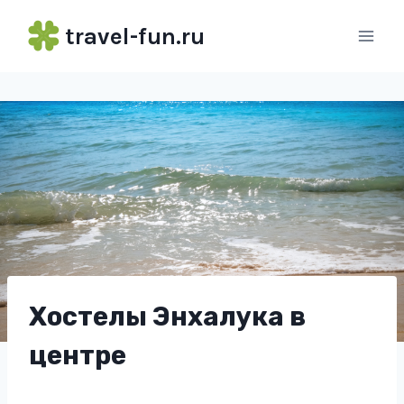
Перейти
travel-fun.ru
к
содержимому
Хостелы Энхалука в
центре