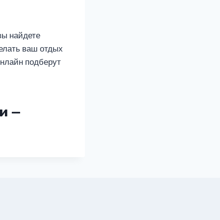
вы найдете
елать ваш отдых
онлайн подберут
и —