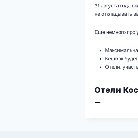
31 августа года в
не откладывать в
Еще немного про 
Максимальная
Кешбэк будет
Отели, участ
Отели Ко
—