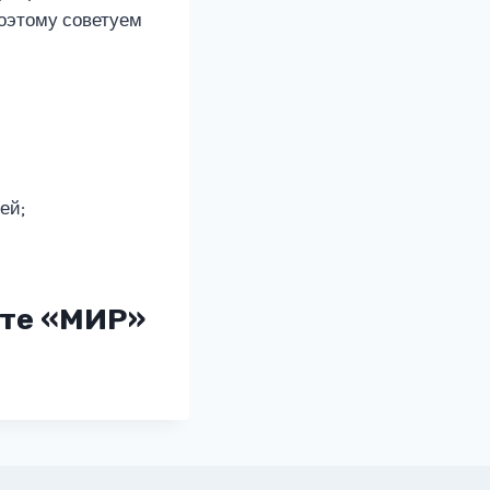
поэтому советуем
ей;
рте «МИР»