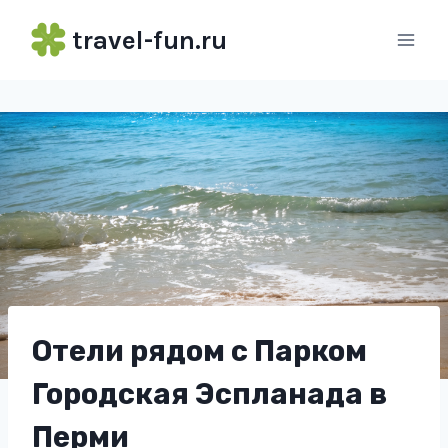
Перейти
travel-fun.ru
к
содержимому
Отели рядом с Парком
Городская Эспланада в
Перми