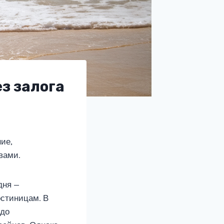
ез залога
ние,
вами.
дня —
остиницам. В
 до