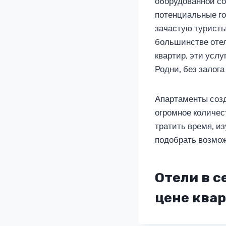
оборудованной со
потенциальные го
зачастую туристы
большинстве отел
квартир, эти услу
Родни, без залога
Апартаменты созд
огромное количест
тратить время, и
подобрать возмож
Отели в с
цене ква