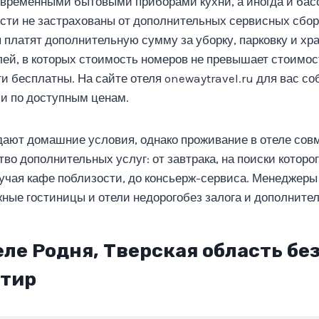
временными бытовыми приборами кухни, а иногда и бас
сти не застрахованы от дополнительных сервисных сбор
 платят дополнительную сумму за уборку, парковку и хра
ей, в которых стоимость номеров не превышает стоимо
ги бесплатны. На сайте отеля onewaytravel.ru для вас с
 и по доступным ценам.
ают домашние условия, однако проживание в отеле сов
во дополнительных услуг: от завтрака, на поиски которо
зучая кафе поблизости, до консьерж-сервиса. Менеджеры
ные гостиницы и отели недорогобез залога и дополните
еле Родня, Тверская область без
ртир