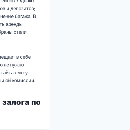
сейнов. Однако
ов и депозитов;
нение багажа. В
сть аренды
обраны отели
мещает в себе
го не нужно
 сайта смогут
льной комиссии.
 залога по