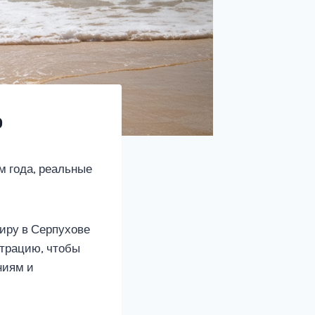
о
м года, реальные
тиру в Серпухове
ьтрацию, чтобы
ниям и