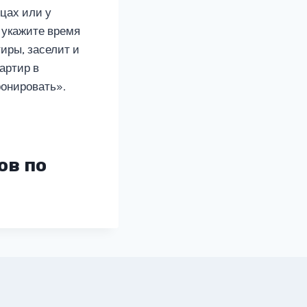
цах или у
 укажите время
иры, заселит и
артир в
ронировать».
ов по